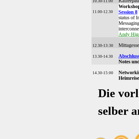
Kaffeepau
10.30-11.00
Workshop
11.00-12.30
Session 8
status of I
Messagin
interconnec
Andy Hig
Mittagess
12.30-13:30
Abschluss
13.30-14.30
Notes un
Networki
14.30-15:00
Heimreis
Die vor
selber 