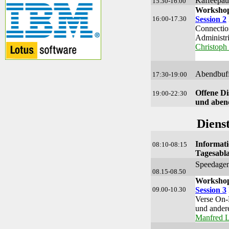
Kaffeepau
15.30-16.00
Workshop
16:00-17.30
Session 2
Connectio
Administri
Christoph 
Abendbuff
17:30-19:00
Offene D
19:00-22:30
und aben
Diens
Informat
08:10-08:15
Tagesabl
Speedage
08.15-08.50
Workshop
09.00-10.30
Session 3
Verse On-
und andere
Manfred 