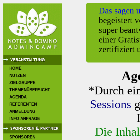
Das sagen 
begeistert
super beant
einer Grati
zertifizier
HOME
Ag
NUTZEN
ZIELGRUPPE
*Durch ein
THEMENÜBERSICHT
AGENDA
Sessions
g
REFERENTEN
ANMELDUNG
INFO-ANFRAGE
Die Inhal
SPONSOREN