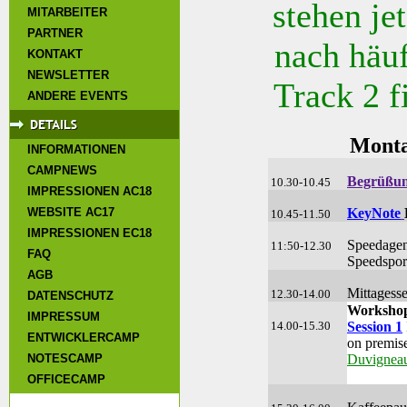
stehen jet
MITARBEITER
PARTNER
nach häuf
KONTAKT
NEWSLETTER
Track 2 f
ANDERE EVENTS
Monta
INFORMATIONEN
CAMPNEWS
Begrüßun
10.30-10.45
IMPRESSIONEN AC18
WEBSITE AC17
KeyNote
10.45-11.50
IMPRESSIONEN EC18
Speedagen
11:50-12.30
FAQ
Speedsport
AGB
Mittagess
12.30-14.00
DATENSCHUTZ
Workshop
IMPRESSUM
14.00-15.30
Session 1
ENTWICKLERCAMP
on premis
NOTESCAMP
Duvignea
OFFICECAMP